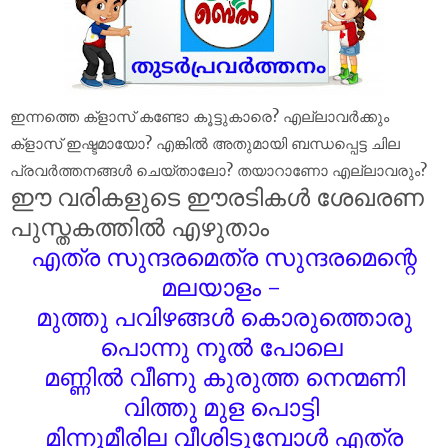
ഇന്നത്തെ ക്‌ളാസ് കണ്ടോ കൂട്ടുകാരെ? എല്ലാവർക്കും
ക്‌ളാസ് ഇഷ്ടമായോ? എങ്കിൽ അതുമായി ബന്ധപ്പെട്ട ചില
പ്രവർത്തനങ്ങൾ ചെയ്താലോ? തയാറാണോ എല്ലാവരും?
ഈ വരികളുടെ ഈരടികൾ ശേഖരണ
പുസ്തകത്തിൽ എഴുതാം
എത്ര സുന്ദരമെത്ര സുന്ദരമെന്റെ
മലയാളം -
മുത്തു പവിഴങ്ങൾ കൊരുത്തൊരു
പൊന്നു നൂൽ പോലെ
മണ്ണിൽ വീണു കുരുത്ത നെന്മണി
വിത്തു മുള പൊട്ടി
മിന്നുമീരില വീശിടുമ്പോൾ എത്ര