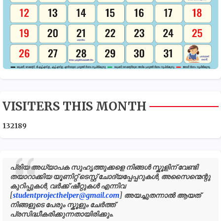
VISITERS THIS MONTH
1
3
2
1
8
9
പ്രിയ അധ്യാപക സുഹൃത്തുക്കളെ നിങ്ങൾ സ്കൂളിന് വേണ്ടി
തയാറാക്കിയ യൂണിറ്റ് ടെസ്റ്റ് ചോദ്യപ്പേപ്പറുകൾ, അസൈന്മെന്റു
കുറിപ്പുകൾ, വർക്ക് ഷീറ്റുകൾ എന്നിവ
[
studentprojecthelper@gmail.com
] അയച്ചുതന്നാൽ ആയത്
നിങ്ങളുടെ പേരും സ്കൂളും ചേർത്ത്
പ്രസിദ്ധീകരിക്കുന്നതായിരിക്കും.