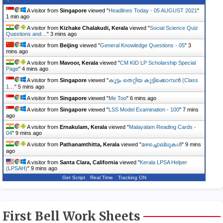
A visitor from
Singapore
viewed "
Headlines Today - 05 AUGUST 2021
"
1 min ago
A visitor from
Kizhake Chalakudi, Kerala
viewed "
Social Science Quiz
Questions and…
"
3 mins ago
A visitor from
Beijing
viewed "
General Knowledge Questions - 05
"
3
mins ago
A visitor from
Mavoor, Kerala
viewed "
CM KID LP Scholarship Special
Page
"
4 mins ago
A visitor from
Singapore
viewed "
കൂട്ടം തെറ്റിയ കുട്ടിക്കൊമ്പൻ (Class
1…
"
5 mins ago
A visitor from
Singapore
viewed "
Me Too
"
6 mins ago
A visitor from
Singapore
viewed "
LSS Model Examination - 100
"
7 mins
ago
A visitor from
Ernakulam, Kerala
viewed "
Malayalam Reading Cards -
04
"
9 mins ago
A visitor from
Pathanamthitta, Kerala
viewed "
മഴച്ചൊല്ലുകൾ
"
9 mins
ago
A visitor from
Santa Clara, California
viewed "
Kerala LPSA Helper
(LPSAH)
"
9 mins ago
Get Script
Real Time
Tracking ON
First Bell Work Sheets